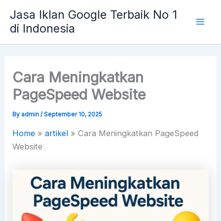
Skip
Mai
Jasa Iklan Google Terbaik No 1
to
di Indonesia
Men
content
Cara Meningkatkan
PageSpeed Website
By
admin
/
September 10, 2025
Home
»
artikel
»
Cara Meningkatkan PageSpeed
Website