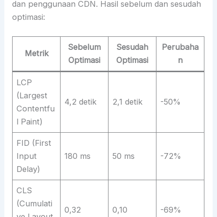
dan penggunaan CDN. Hasil sebelum dan sesudah
optimasi:
Sebelum
Sesudah
Perubaha
Metrik
Optimasi
Optimasi
n
LCP
(Largest
4,2 detik
2,1 detik
-50%
Contentfu
l Paint)
FID (First
Input
180 ms
50 ms
-72%
Delay)
CLS
(Cumulati
0,32
0,10
-69%
ve Layout