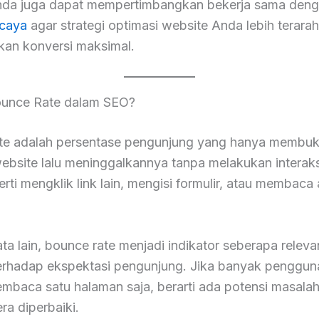
Anda juga dapat mempertimbangkan bekerja sama den
rcaya
agar strategi optimasi website Anda lebih terara
kan konversi maksimal.
ounce Rate dalam SEO?
te adalah persentase pengunjung yang hanya membuk
ebsite lalu meninggalkannya tanpa melakukan interaks
perti mengklik link lain, mengisi formulir, atau membaca a
.
a lain, bounce rate menjadi indikator seberapa relev
terhadap ekspektasi pengunjung. Jika banyak penggun
embaca satu halaman saja, berarti ada potensi masala
ra diperbaiki.