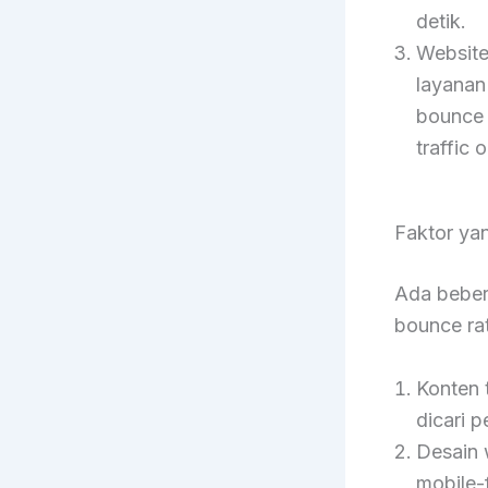
detik.
Websit
layana
bounce 
traffic
Faktor ya
Ada beber
bounce rat
Konten t
dicari 
Desain w
mobile-f