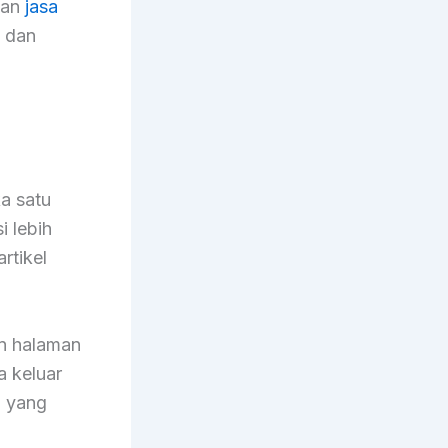
gan
jasa
h dan
a satu
i lebih
rtikel
an halaman
a keluar
h yang