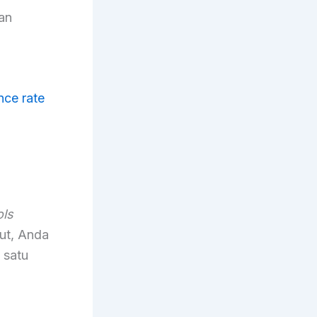
an
nce rate
ols
but, Anda
 satu