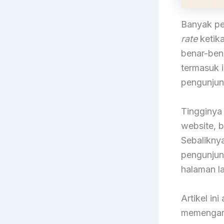
Banyak pem
rate
ketik
benar-bena
termasuk 
pengunjun
Tingginya
website, b
Sebalikny
pengunjung
halaman la
Artikel in
memengaru