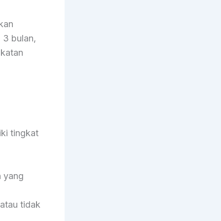
kan
 3 bulan,
gkatan
i tingkat
n yang
 atau tidak