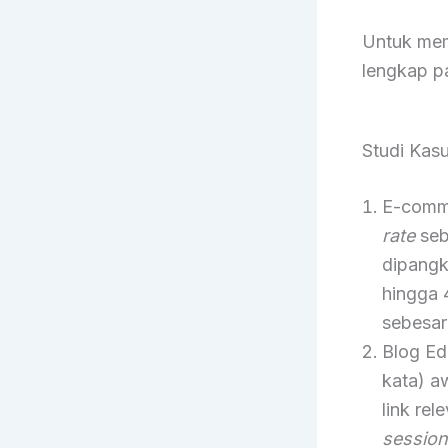
Untuk mem
lengkap p
Studi Kas
E-comme
rate
seb
dipangka
hingga 
sebesar
Blog Ed
kata) a
link rel
session