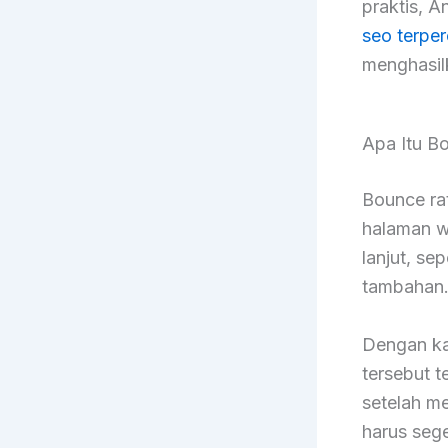
praktis, 
seo terpe
menghasil
Apa Itu B
Bounce ra
halaman w
lanjut, se
tambahan
Dengan kat
tersebut 
setelah m
harus sege