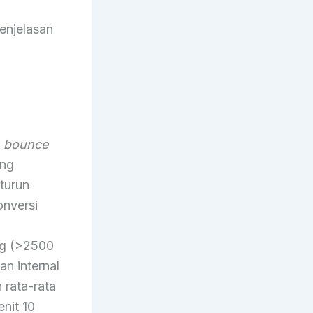
enjelasan
t
bounce
ing
 turun
nversi
ng (>2500
n internal
 rata-rata
nit 10