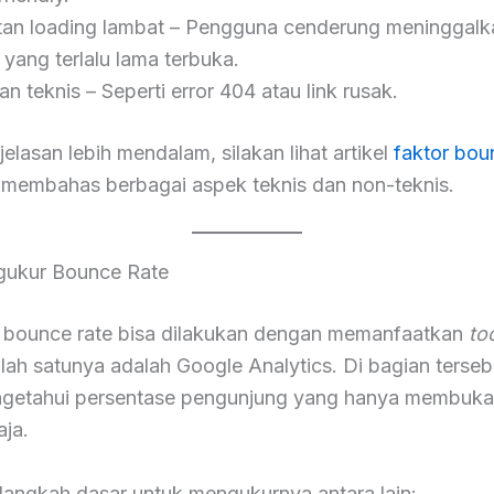
an loading lambat – Pengguna cenderung meninggalk
 yang terlalu lama terbuka.
 teknis – Seperti error 404 atau link rusak.
elasan lebih mendalam, silakan lihat artikel
faktor bou
membahas berbagai aspek teknis dan non-teknis.
gukur Bounce Rate
bounce rate bisa dilakukan dengan memanfaatkan
to
salah satunya adalah Google Analytics. Di bagian terse
getahui persentase pengunjung yang hanya membuka
aja.
langkah dasar untuk mengukurnya antara lain: