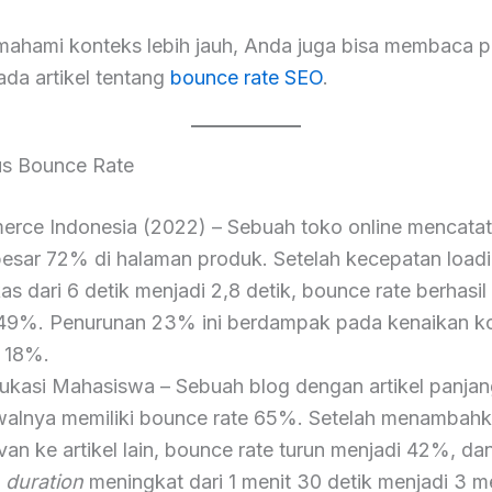
ahami konteks lebih jauh, Anda juga bisa membaca p
ada artikel tentang
bounce rate SEO
.
us Bounce Rate
rce Indonesia (2022) – Sebuah toko online mencata
esar 72% di halaman produk. Setelah kecepatan load
s dari 6 detik menjadi 2,8 detik, bounce rate berhasil
49%. Penurunan 23% ini berdampak pada kenaikan ko
 18%.
ukasi Mahasiswa – Sebuah blog dengan artikel panja
walnya memiliki bounce rate 65%. Setelah menambahka
evan ke artikel lain, bounce rate turun menjadi 42%, dan
 duration
meningkat dari 1 menit 30 detik menjadi 3 me