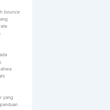
ah
bounce
rang
rate
n
pada
.
 bahwa
ahi
or yang
i panduan