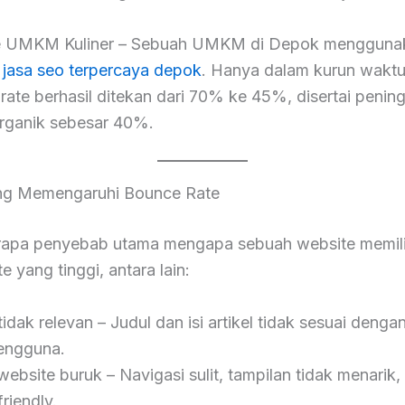
e UMKM Kuliner – Sebuah UMKM di Depok mengguna
n
jasa seo terpercaya depok
. Hanya dalam kurun waktu
rate berhasil ditekan dari 70% ke 45%, disertai penin
 organik sebesar 40%.
ng Memengaruhi Bounce Rate
apa penyebab utama mengapa sebuah website memilik
e yang tinggi, antara lain:
idak relevan – Judul dan isi artikel tidak sesuai denga
pengguna.
ebsite buruk – Navigasi sulit, tampilan tidak menarik,
riendly.