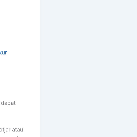
.
kur
g dapat
tjar atau