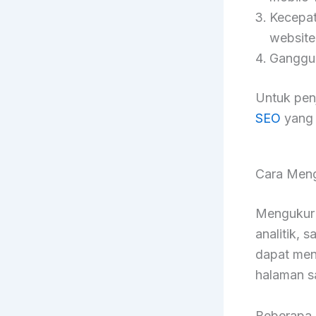
Kecepat
website
Gangguan
Untuk penj
SEO
yang 
Cara Men
Mengukur 
analitik, 
dapat men
halaman s
Beberapa 