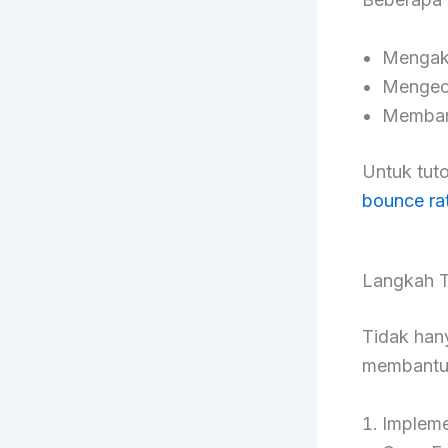
Mengaks
Mengece
Memband
Untuk tuto
bounce ra
Langkah T
Tidak hany
membantu 
Impleme