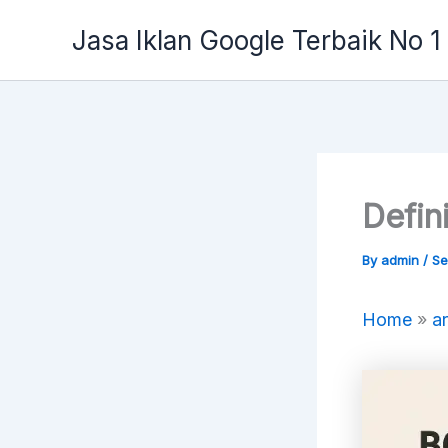
Skip
Jasa Iklan Google Terbaik No 1
to
content
Defin
By
admin
/
Se
Home
»
ar