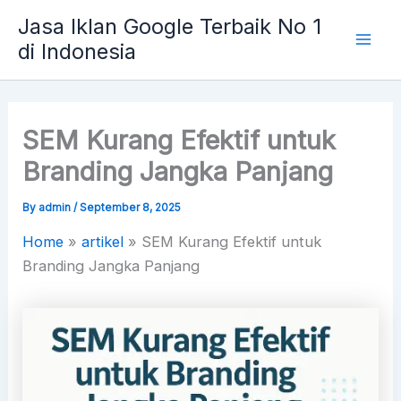
Skip
Mai
Jasa Iklan Google Terbaik No 1
to
di Indonesia
Men
content
SEM Kurang Efektif untuk
Branding Jangka Panjang
By
admin
/
September 8, 2025
Home
»
artikel
»
SEM Kurang Efektif untuk
Branding Jangka Panjang