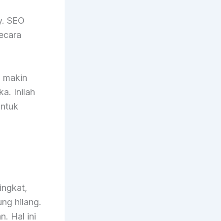
ty. SEO
ecara
, makin
a. Inilah
untuk
ingkat,
ung hilang.
. Hal ini