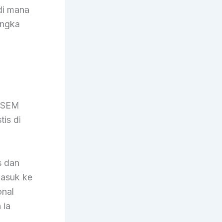
 di mana
angka
i SEM
is di
s dan
masuk ke
onal
 ia