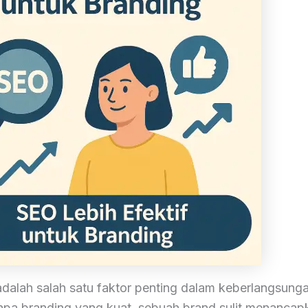
dalah salah satu faktor penting dalam keberlangsunga
anpa branding yang kuat, sebuah brand sulit menancap