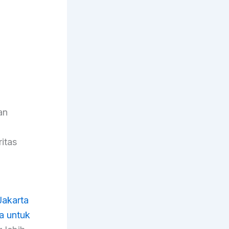
an
ritas
Jakarta
a untuk