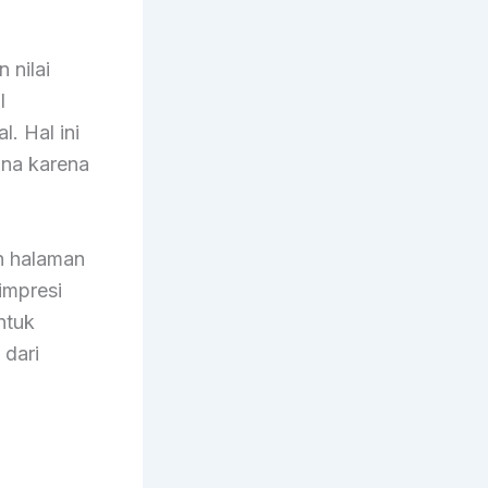
 nilai
l
. Hal ini
una karena
n halaman
impresi
ntuk
 dari