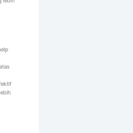
 lebih
help
atas
ektif
lebih