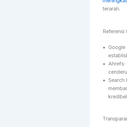
meningkat
terarah.
Referensi O
Google 
establis
Ahrefs:
cenderun
Search 
membang
kredibel
Transpara