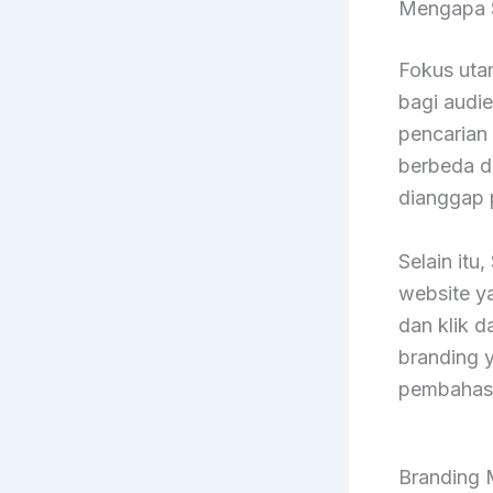
Mengapa S
Fokus uta
bagi audie
pencarian 
berbeda de
dianggap 
Selain it
website y
dan klik d
branding y
pembahas
Branding M