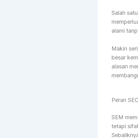
Salah satu
memperlua
alami tanp
Makin ser
besar kem
alasan m
membangun
Peran SEO
SEM meman
tetapi sif
Sebaliknya