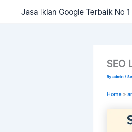
Skip
Jasa Iklan Google Terbaik No 1
to
content
SEO L
By
admin
/
Se
Home
»
ar