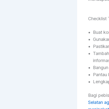
Checklist
Buat ko
Gunakan
Pastika
Tambahk
informas
Bangun i
Pantau 
Lengkapi
Bagi pebis
Selatan ag