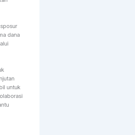
ksposur
ama dana
alui
uk
njutan
il untuk
kolaborasi
ntu