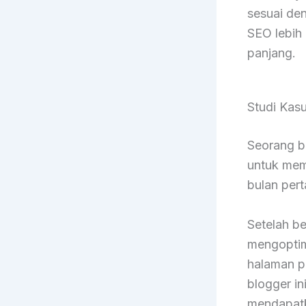
sesuai de
SEO lebih
panjang.
Studi Kas
Seorang b
untuk mem
bulan pert
Setelah be
mengoptima
halaman p
blogger in
mendapatk