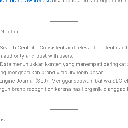
kan brand awareness
bisa membantu strategi branding
toritatif
Search Central: “Consistent and relevant content can 
h authority and trust with users.”
 Data menunjukkan konten yang menempati peringkat 
g menghasilkan brand visibility lebih besar.
Engine Journal (SEJ): Menggarisbawahi bahwa SEO ef
un brand recognition karena hasil organik dianggap 
.
nsi