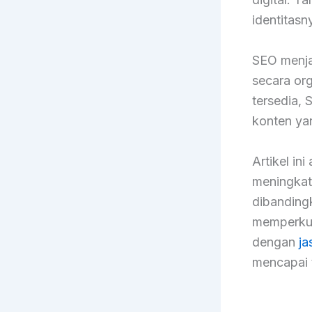
identitas
SEO menja
secara or
tersedia,
konten ya
Artikel i
meningkat
dibandingk
memperkuat
dengan
ja
mencapai t