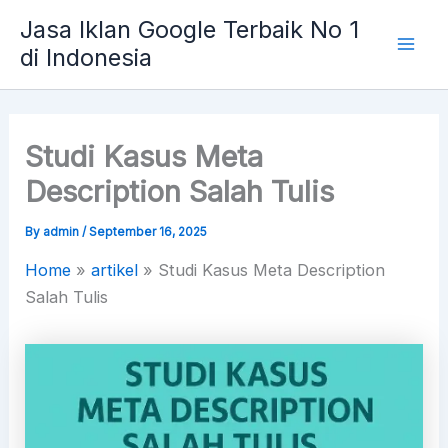
Skip
Mai
Jasa Iklan Google Terbaik No 1
to
di Indonesia
Men
content
Studi Kasus Meta
Description Salah Tulis
By
admin
/
September 16, 2025
Home
»
artikel
»
Studi Kasus Meta Description
Salah Tulis